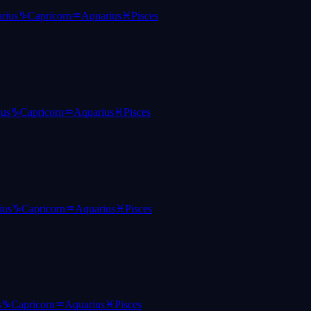
arius
♑
Capricorn
♒
Aquarius
♓
Pisces
ius
♑
Capricorn
♒
Aquarius
♓
Pisces
ius
♑
Capricorn
♒
Aquarius
♓
Pisces
s
♑
Capricorn
♒
Aquarius
♓
Pisces