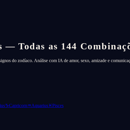
s — Todas as 144 Combinaç
 signos do zodíaco. Análise com IA de amor, sexo, amizade e comunica
ius
♑
Capricorn
♒
Aquarius
♓
Pisces