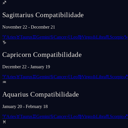
♐
Sagittarius
Compatibilidade
November 22 - December 21
♈
Aries
♉
Taurus
♊
Gemini
♋
Cancer
♌
Leo
♍
Virgo
♎
Libra
♏
Scorpio
♑
♑
Capricorn
Compatibilidade
December 22 - January 19
♈
Aries
♉
Taurus
♊
Gemini
♋
Cancer
♌
Leo
♍
Virgo
♎
Libra
♏
Scorpio
♐
♒
Aquarius
Compatibilidade
January 20 - February 18
♈
Aries
♉
Taurus
♊
Gemini
♋
Cancer
♌
Leo
♍
Virgo
♎
Libra
♏
Scorpio
♐
♓