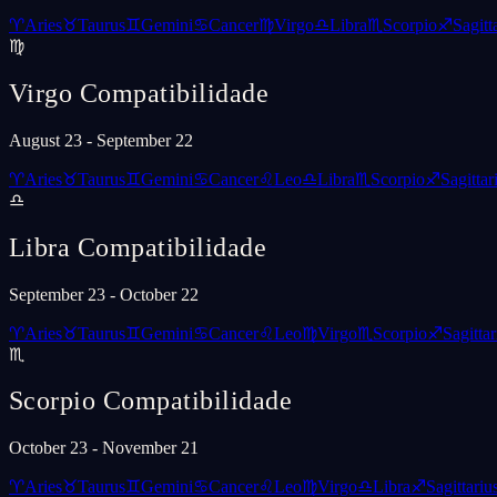
♈
Aries
♉
Taurus
♊
Gemini
♋
Cancer
♍
Virgo
♎
Libra
♏
Scorpio
♐
Sagitt
♍
Virgo
Compatibilidade
August 23 - September 22
♈
Aries
♉
Taurus
♊
Gemini
♋
Cancer
♌
Leo
♎
Libra
♏
Scorpio
♐
Sagittar
♎
Libra
Compatibilidade
September 23 - October 22
♈
Aries
♉
Taurus
♊
Gemini
♋
Cancer
♌
Leo
♍
Virgo
♏
Scorpio
♐
Sagittar
♏
Scorpio
Compatibilidade
October 23 - November 21
♈
Aries
♉
Taurus
♊
Gemini
♋
Cancer
♌
Leo
♍
Virgo
♎
Libra
♐
Sagittariu