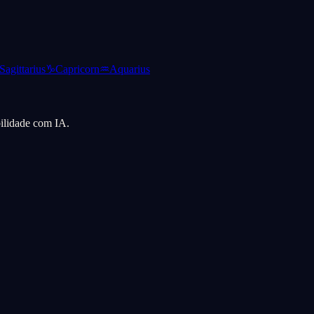
Sagittarius
♑
Capricorn
♒
Aquarius
bilidade com IA.