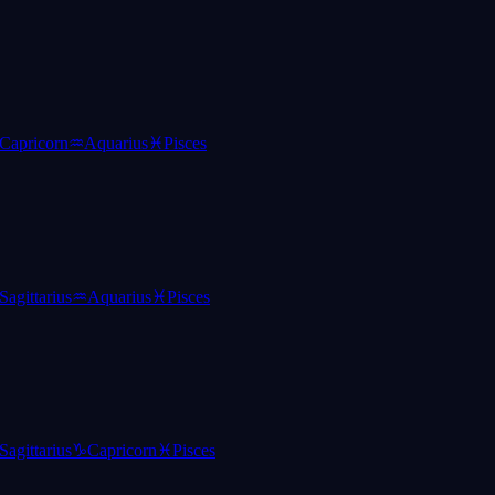
Capricorn
♒
Aquarius
♓
Pisces
Sagittarius
♒
Aquarius
♓
Pisces
Sagittarius
♑
Capricorn
♓
Pisces