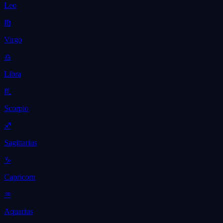
Leo
♍
Virgo
♎
Libra
♏
Scorpio
♐
Sagittarius
♑
Capricorn
♒
Aquarius