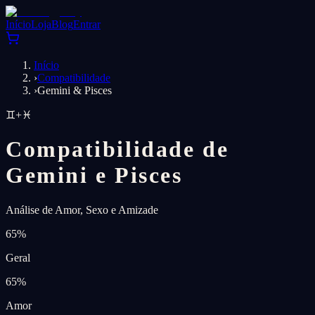
Início
Loja
Blog
Entrar
Início
›
Compatibilidade
›
Gemini & Pisces
♊
+
♓
Compatibilidade de
Gemini e Pisces
Análise de Amor, Sexo e Amizade
65
%
Geral
65
%
Amor