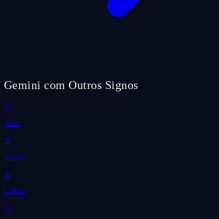
Gemini com Outros Signos
♈
Aries
♉
Taurus
♋
Cancer
♌