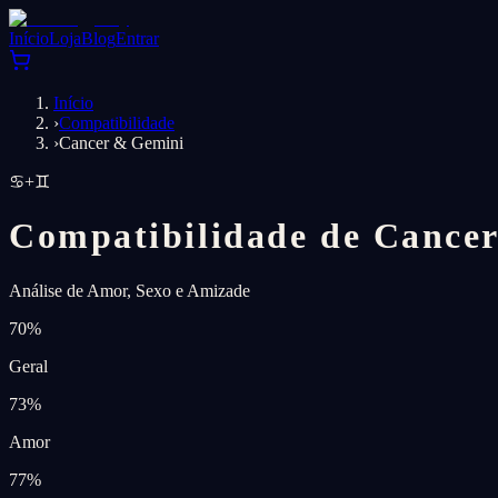
Início
Loja
Blog
Entrar
Início
›
Compatibilidade
›
Cancer & Gemini
♋
+
♊
Compatibilidade de Cancer
Análise de Amor, Sexo e Amizade
70
%
Geral
73
%
Amor
77
%