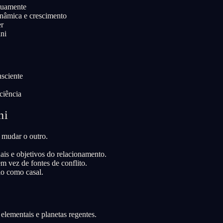
tuamente
inâmica e crescimento
er
ni
sciente
ciência
ni
 mudar o outro.
is e objetivos do relacionamento.
m vez de fontes de conflito.
lo como casal.
lementais e planetas regentes.