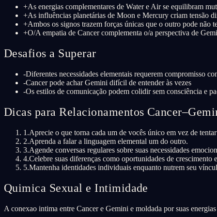
+
As energias complementares de Water e Air se equilibram mu
+
As influências planetárias de Moon e Mercury criam tensão d
+
Ambos os signos trazem forças únicas que o outro pode não t
+
O/A empatia de Cancer complementa o/a perspectiva de Gemi
Desafios a Superar
-
Diferentes necessidades elementais requerem compromisso con
-
Cancer pode achar Gemini difícil de entender às vezes
-
Os estilos de comunicação podem colidir sem consciência e pa
Dicas para Relacionamentos Cancer–Gemi
1
.
Aprecie o que torna cada um de vocês único em vez de tentar
2
.
Aprenda a falar a linguagem elemental um do outro.
3
.
Agende conversas regulares sobre suas necessidades emociona
4
.
Celebre suas diferenças como oportunidades de crescimento e
5
.
Mantenha identidades individuais enquanto nutrem seu víncu
Quimica Sexual e Intimidade
A conexao intima entre Cancer e Gemini e moldada por suas energias e