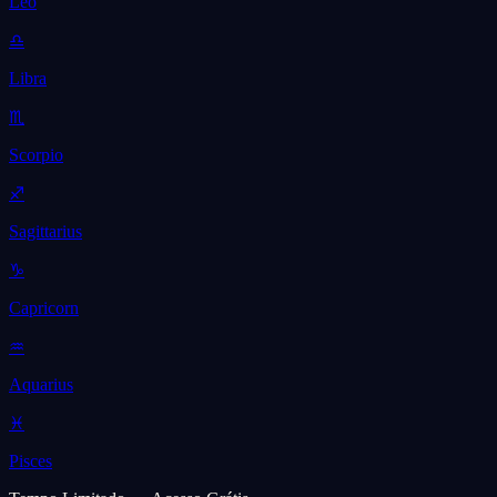
Leo
♎
Libra
♏
Scorpio
♐
Sagittarius
♑
Capricorn
♒
Aquarius
♓
Pisces