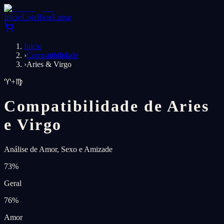
Início
Loja
Blog
Entrar
Início
›
Compatibilidade
›
Aries & Virgo
♈
+
♍
Compatibilidade de Aries
e Virgo
Análise de Amor, Sexo e Amizade
73
%
Geral
76
%
Amor