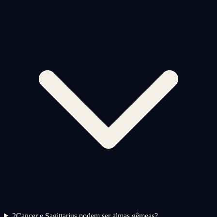
2
Cancer e Sagittarius podem ser almas gêmeas?