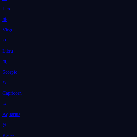
Leo
♍
Virgo
♎
Libra
♏
Scorpio
♑
Capricorn
♒
Aquarius
♓
Pisces