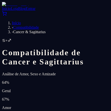
Início
Loja
Blog
Entrar
Início
›
Compatibilidade
›
Cancer & Sagittarius
♋
+
♐
Compatibilidade de
Cancer e Sagittarius
Análise de Amor, Sexo e Amizade
64
%
Geral
67
%
Amor