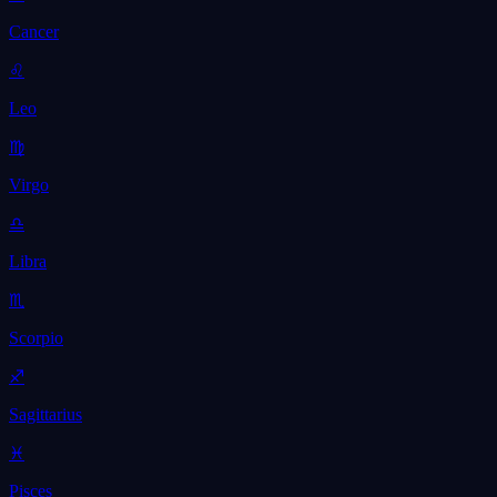
Cancer
♌
Leo
♍
Virgo
♎
Libra
♏
Scorpio
♐
Sagittarius
♓
Pisces