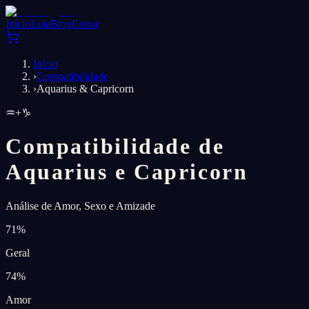
Início
Loja
Blog
Entrar
Início
›
Compatibilidade
›
Aquarius & Capricorn
♒
+
♑
Compatibilidade de
Aquarius e Capricorn
Análise de Amor, Sexo e Amizade
71
%
Geral
74
%
Amor