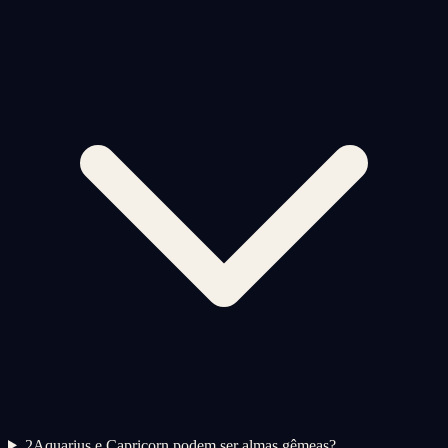
2
Aquarius e Capricorn podem ser almas gêmeas?