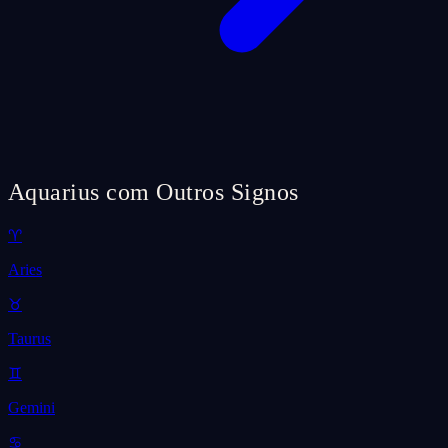
Aquarius com Outros Signos
♈
Aries
♉
Taurus
♊
Gemini
♋