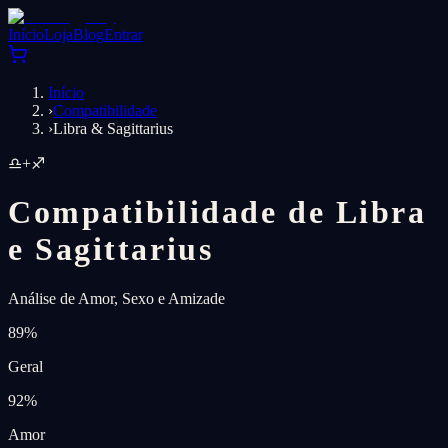
Início
Loja
Blog
Entrar
Início
›
Compatibilidade
›
Libra & Sagittarius
♎
+
♐
Compatibilidade de Libra
e Sagittarius
Análise de Amor, Sexo e Amizade
89
%
Geral
92
%
Amor