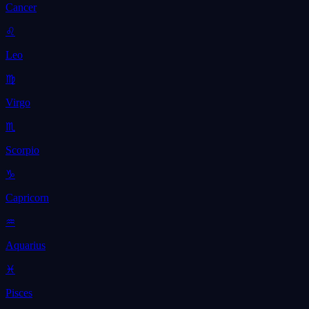
Cancer
♌
Leo
♍
Virgo
♏
Scorpio
♑
Capricorn
♒
Aquarius
♓
Pisces