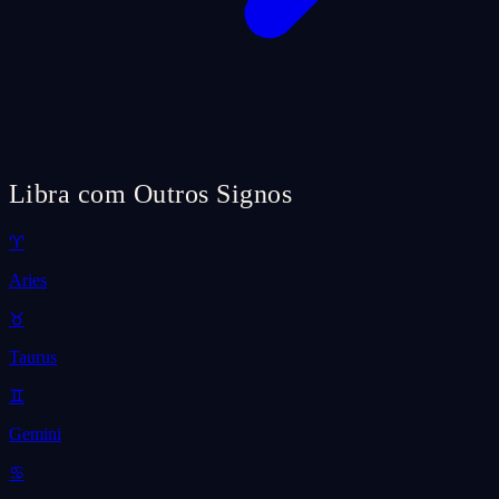
Libra com Outros Signos
♈
Aries
♉
Taurus
♊
Gemini
♋