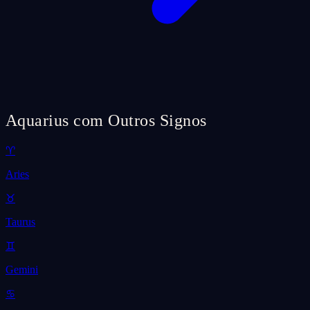
Aquarius com Outros Signos
♈
Aries
♉
Taurus
♊
Gemini
♋