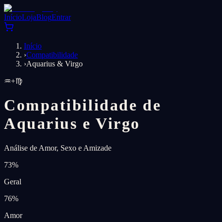
Início
Loja
Blog
Entrar
Início
›
Compatibilidade
›
Aquarius & Virgo
♒
+
♍
Compatibilidade de
Aquarius e Virgo
Análise de Amor, Sexo e Amizade
73
%
Geral
76
%
Amor