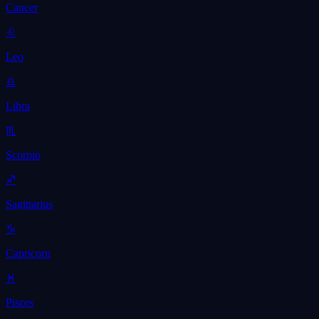
Cancer
♌
Leo
♎
Libra
♏
Scorpio
♐
Sagittarius
♑
Capricorn
♓
Pisces