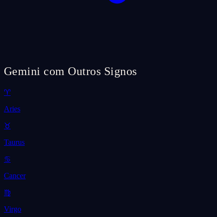
Gemini com Outros Signos
♈
Aries
♉
Taurus
♋
Cancer
♍
Virgo