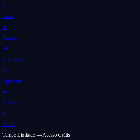
♎
Libra
♏
Scorpio
♐
Sagittarius
♑
Capricorn
♒
Aquarius
♓
Pisces
Tempo Limitado — Acesso Grátis