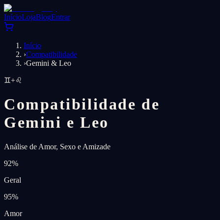
Início
Loja
Blog
Entrar
Início
›
Compatibilidade
›
Gemini & Leo
♊
+
♌
Compatibilidade de
Gemini e Leo
Análise de Amor, Sexo e Amizade
92
%
Geral
95
%
Amor