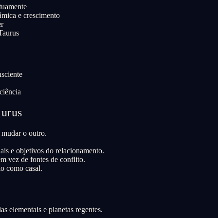
utuamente
nâmica e crescimento
er
Taurus
sciente
ciência
aurus
 mudar o outro.
is e objetivos do relacionamento.
m vez de fontes de conflito.
lo como casal.
as elementais e planetas regentes.