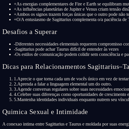
+
As energias complementares de Fire e Earth se equilibram m
+
As influências planetárias de Jupiter e Venus criam tensão di
+
Ambos os signos trazem forças únicas que o outro pode não t
+
O/A entusiasmo de Sagittarius complementa o/a paciência de 
Desafios a Superar
-
Diferentes necessidades elementais requerem compromisso con
-
Sagittarius pode achar Taurus difícil de entender às vezes
-
Os estilos de comunicação podem colidir sem consciência e pa
Dicas para Relacionamentos Sagittarius–T
1
.
Aprecie o que torna cada um de vocês único em vez de tentar
2
.
Aprenda a falar a linguagem elemental um do outro.
3
.
Agende conversas regulares sobre suas necessidades emociona
4
.
Celebre suas diferenças como oportunidades de crescimento e
5
.
Mantenha identidades individuais enquanto nutrem seu víncu
Quimica Sexual e Intimidade
A conexao intima entre Sagittarius e Taurus e moldada por suas energi