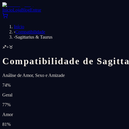
Início
Loja
Blog
Entrar
Início
›
Compatibilidade
›
Sagittarius & Taurus
♐
+
♉
Compatibilidade de Sagitta
Análise de Amor, Sexo e Amizade
74
%
Geral
77
%
Amor
81
%