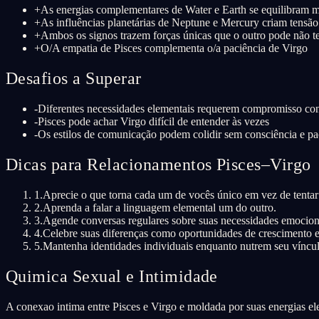
+
As energias complementares de Water e Earth se equilibram 
+
As influências planetárias de Neptune e Mercury criam tensã
+
Ambos os signos trazem forças únicas que o outro pode não t
+
O/A empatia de Pisces complementa o/a paciência de Virgo
Desafios a Superar
-
Diferentes necessidades elementais requerem compromisso con
-
Pisces pode achar Virgo difícil de entender às vezes
-
Os estilos de comunicação podem colidir sem consciência e pa
Dicas para Relacionamentos Pisces–Virgo
1
.
Aprecie o que torna cada um de vocês único em vez de tentar
2
.
Aprenda a falar a linguagem elemental um do outro.
3
.
Agende conversas regulares sobre suas necessidades emociona
4
.
Celebre suas diferenças como oportunidades de crescimento e
5
.
Mantenha identidades individuais enquanto nutrem seu víncu
Quimica Sexual e Intimidade
A conexao intima entre Pisces e Virgo e moldada por suas energias ele