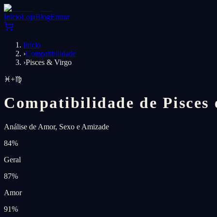
Início
Loja
Blog
Entrar
Início
›
Compatibilidade
›
Pisces & Virgo
♓
+
♍
Compatibilidade de Pisces 
Análise de Amor, Sexo e Amizade
84
%
Geral
87
%
Amor
91
%