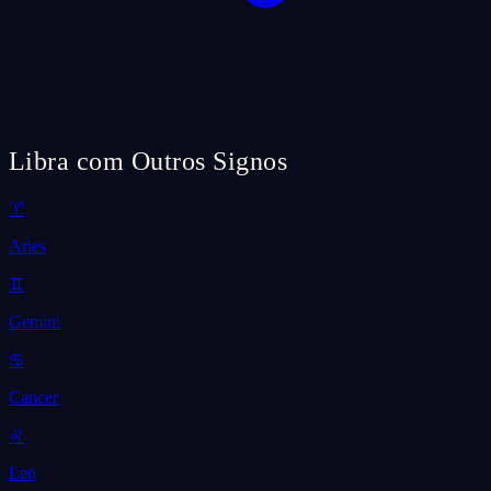
Libra com Outros Signos
♈
Aries
♊
Gemini
♋
Cancer
♌
Leo