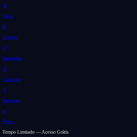
♍
Virgo
♏
Scorpio
♐
Sagittarius
♑
Capricorn
♒
Aquarius
♓
Pisces
Tempo Limitado — Acesso Grátis