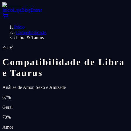
Início
Loja
Blog
Entrar
Início
›
Compatibilidade
›
Libra & Taurus
♎
+
♉
Compatibilidade de Libra
e Taurus
Análise de Amor, Sexo e Amizade
67
%
Geral
70
%
Amor