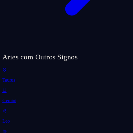
Aries com Outros Signos
♉
Taurus
♊
Gemini
♌
Leo
♍