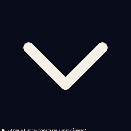
2
Aries e Cancer podem ser almas gêmeas?