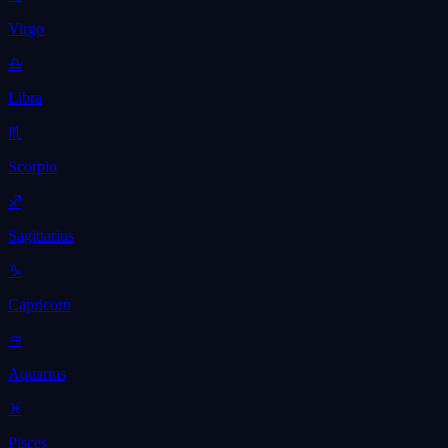
Virgo
♎
Libra
♏
Scorpio
♐
Sagittarius
♑
Capricorn
♒
Aquarius
♓
Pisces