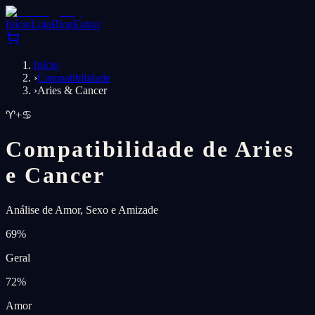
Início
Loja
Blog
Entrar
Início
›
Compatibilidade
›
Aries & Cancer
♈
+
♋
Compatibilidade de Aries
e Cancer
Análise de Amor, Sexo e Amizade
69
%
Geral
72
%
Amor