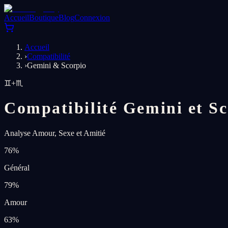
Accueil
Boutique
Blog
Connexion
Accueil
›
Compatibilité
›
Gemini & Scorpio
♊
+
♏
Compatibilité Gemini et S
Analyse Amour, Sexe et Amitié
76
%
Général
79
%
Amour
63
%