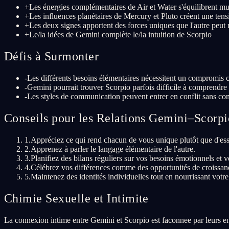
+
Les énergies complémentaires de Air et Water s'équilibrent m
+
Les influences planétaires de Mercury et Pluto créent une ten
+
Les deux signes apportent des forces uniques que l'autre peu
+
Le/la idées de Gemini complète le/la intuition de Scorpio
Défis à Surmonter
-
Les différents besoins élémentaires nécessitent un compromis 
-
Gemini pourrait trouver Scorpio parfois difficile à comprendre
-
Les styles de communication peuvent entrer en conflit sans con
Conseils pour les Relations Gemini–Scorpi
1
.
Appréciez ce qui rend chacun de vous unique plutôt que d'ess
2
.
Apprenez à parler le langage élémentaire de l'autre.
3
.
Planifiez des bilans réguliers sur vos besoins émotionnels et vo
4
.
Célébrez vos différences comme des opportunités de croissance
5
.
Maintenez des identités individuelles tout en nourrissant votre
Chimie Sexuelle et Intimite
La connexion intime entre Gemini et Scorpio est faconnee par leurs en