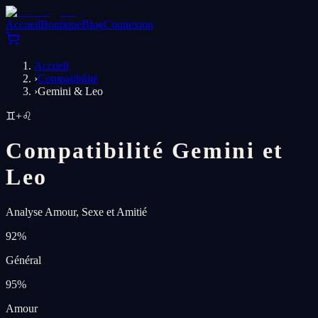
Accueil
Boutique
Blog
Connexion
Accueil
›
Compatibilité
›
Gemini & Leo
♊
+
♌
Compatibilité Gemini et
Leo
Analyse Amour, Sexe et Amitié
92
%
Général
95
%
Amour