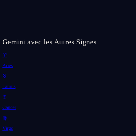
Gemini avec les Autres Signes
♈
Aries
♉
Taurus
♋
Cancer
♍
Virgo