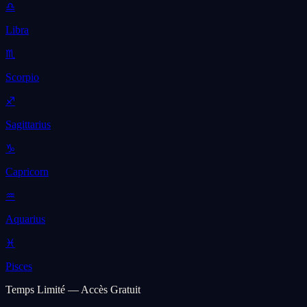
♎
Libra
♏
Scorpio
♐
Sagittarius
♑
Capricorn
♒
Aquarius
♓
Pisces
Temps Limité — Accès Gratuit