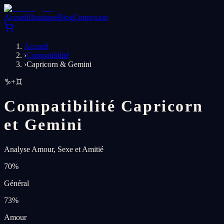
Accueil
Boutique
Blog
Connexion
Accueil
›
Compatibilité
›
Capricorn & Gemini
♑
+
♊
Compatibilité Capricorn
et Gemini
Analyse Amour, Sexe et Amitié
70
%
Général
73
%
Amour