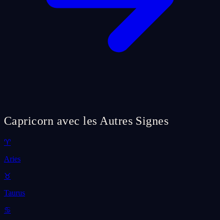
Capricorn avec les Autres Signes
♈
Aries
♉
Taurus
♋