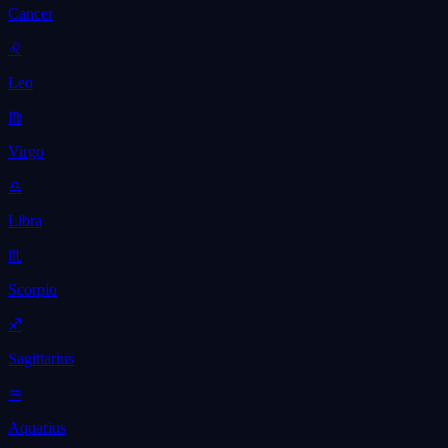
Cancer
♌
Leo
♍
Virgo
♎
Libra
♏
Scorpio
♐
Sagittarius
♒
Aquarius