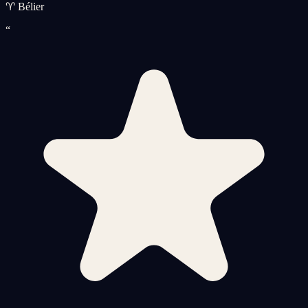
♈ Bélier
“