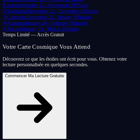
♏
Scorpio
October 23 - November 21
Yearly
♐
Sagittarius
November 22 - December 21
Yearly
♑
Capricorn
December 22 - January 19
Yearly
♒
Aquarius
January 20 - February 18
Yearly
♓
Pisces
February 19 - March 20
Yearly
Temps Limité — Accès Gratuit
Votre Carte Cosmique Vous Attend
Découvrez ce que les étoiles ont écrit pour vous. Obtenez votre
lecture personnalisée en quelques secondes.
Commencer Ma Lecture Gratuite