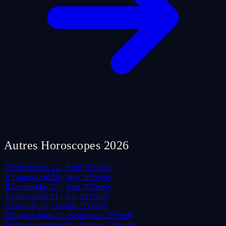
Autres Horoscopes 2026
♈
Aries
March 21 - April 19
Yearly
♉
Taurus
April 20 - May 20
Yearly
♊
Gemini
May 21 - June 20
Yearly
♋
Cancer
June 21 - July 22
Yearly
♌
Leo
July 23 - August 22
Yearly
♍
Virgo
August 23 - September 22
Yearly
♎
Libra
September 23 - October 22
Yearly