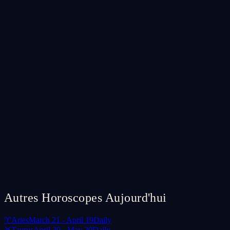
Autres Horoscopes Aujourd'hui
♈
Aries
March 21 - April 19
Daily
♉
Taurus
April 20 - May 20
Daily