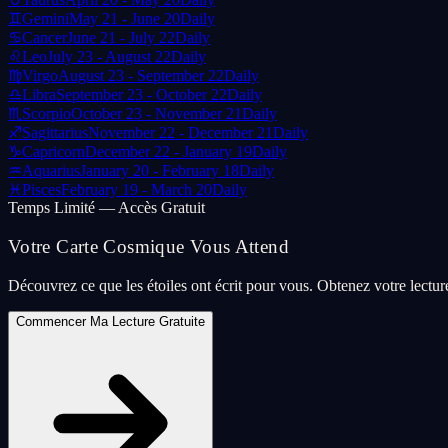
♊
Gemini
May 21 - June 20
Daily
♋
Cancer
June 21 - July 22
Daily
♌
Leo
July 23 - August 22
Daily
♍
Virgo
August 23 - September 22
Daily
♎
Libra
September 23 - October 22
Daily
♏
Scorpio
October 23 - November 21
Daily
♐
Sagittarius
November 22 - December 21
Daily
♑
Capricorn
December 22 - January 19
Daily
♒
Aquarius
January 20 - February 18
Daily
♓
Pisces
February 19 - March 20
Daily
Temps Limité — Accès Gratuit
Votre Carte Cosmique Vous Attend
Découvrez ce que les étoiles ont écrit pour vous. Obtenez votre lectu
Commencer Ma Lecture Gratuite