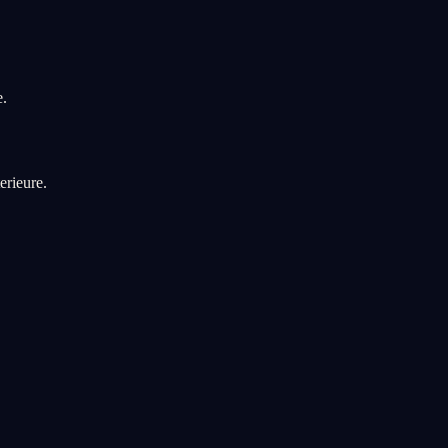
e.
erieure.