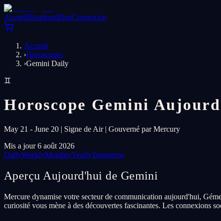
Accueil
Boutique
Blog
Connexion
Accueil
›
Horoscopes
›
Gemini Daily
♊
Horoscope Gemini Aujourd
May 21 - June 20 | Signe de Air | Gouverné par Mercury
Mis a jour 6 août 2026
Daily
Weekly
Monthly
Yearly
Tomorrow
Aperçu Aujourd'hui de Gemini
Mercure dynamise votre secteur de communication aujourd'hui, Gémeaux.
curiosité vous mène à des découvertes fascinantes. Les connexions soc