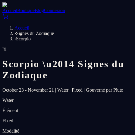
Accueil
Boutique
Blog
Connexion
Accueil
›
Signes du Zodiaque
›
Scorpio
♏
Scorpio
\u2014
Signes du
Zodiaque
October 23 - November 21
|
Water
|
Fixed
|
Gouverné par Pluto
Water
Élément
Fixed
Modalité