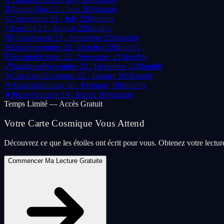
♊
Gemini
May 21 - June 20
Monthly
♋
Cancer
June 21 - July 22
Monthly
♌
Leo
July 23 - August 22
Monthly
♍
Virgo
August 23 - September 22
Monthly
♎
Libra
September 23 - October 22
Monthly
♏
Scorpio
October 23 - November 21
Monthly
♐
Sagittarius
November 22 - December 21
Monthly
♑
Capricorn
December 22 - January 19
Monthly
♒
Aquarius
January 20 - February 18
Monthly
♓
Pisces
February 19 - March 20
Monthly
Temps Limité — Accès Gratuit
Votre Carte Cosmique Vous Attend
Découvrez ce que les étoiles ont écrit pour vous. Obtenez votre lectu
Commencer Ma Lecture Gratuite