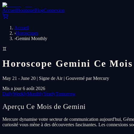
Accueil
Boutique
Blog
Connexion
Accueil
›
Horoscopes
›
Gemini Monthly
♊
Horoscope Gemini Ce Mois
May 21 - June 20 | Signe de Air | Gouverné par Mercury
Mis a jour 6 août 2026
Daily
Weekly
Monthly
Yearly
Tomorrow
Aperçu Ce Mois de Gemini
Mercure dynamise votre secteur de communication aujourd'hui, Gémeaux.
curiosité vous mène à des découvertes fascinantes. Les connexions soc