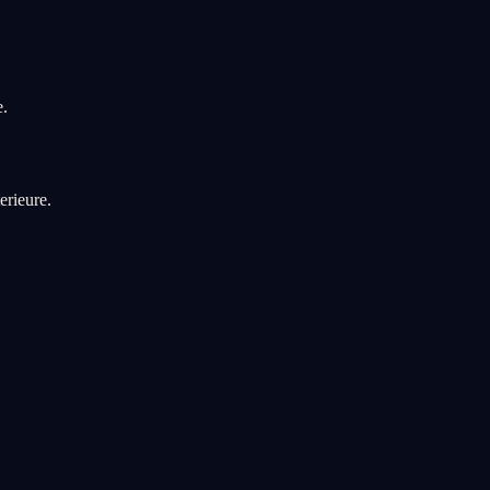
e.
erieure.