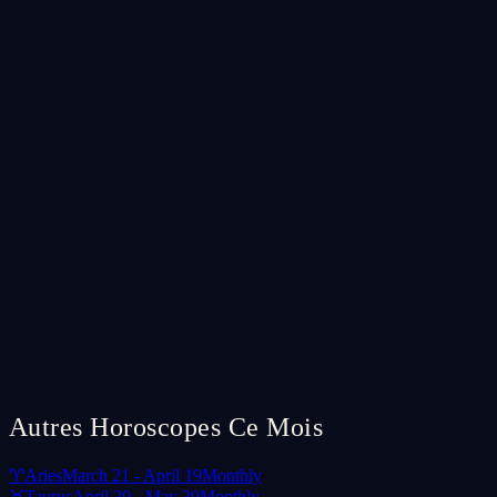
Autres Horoscopes Ce Mois
♈
Aries
March 21 - April 19
Monthly
♉
Taurus
April 20 - May 20
Monthly