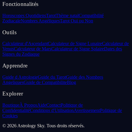
Fonctionnalités
Horoscopes Quotidiens
Tarot
Thème natal
Compatibilité
Zodiacale
Nombres Angéliques
Tarot Oui ou Non
Outils
Calculateur d'Ascendant
Calculateur de Signe Lunaire
Calculateur de
Venus
Calculateur de Mars
Calculateur de Signe Solaire
Dates des
Signes du Zodiaque
Apprendre
Guide d Astrologie
Guide du Tarot
Guide des Nombres
Angeliques
Guide de Compatibilite
Blog
Explorer
Boutique
À Propos
Aide
Contact
Politique de
Confidentialité
Conditions d'Utilisation
Avertissement
Politique de
Cookies
©
2026
Astrology Sky.
Tous droits réservés.