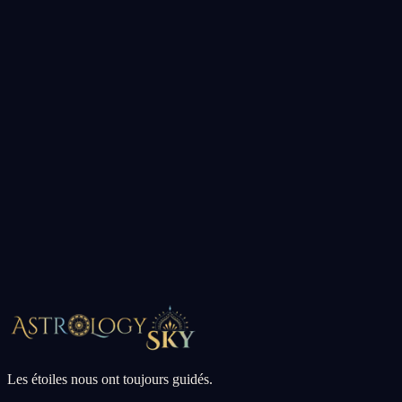
significations de nombres angéliques et des rapports de compatibilité
zodiacale.
Que vous cherchiez votre horoscope du jour, souhaitiez calculer
votre thème natal, explorer les significations du tarot ou découvrir ce
que vos nombres angéliques signifient, Astrology Sky couvre
chaque aspect de l'astrologie, de la numérologie et de la divination
en un seul endroit.
Horoscope du Jour
Thème Natal
Tarot Oui ou
Non
Compatibilité
Nombres Angéliques
Calculateur de
Thème
Calculateur d'Ascendant
Blog Astrologie
Les étoiles nous ont toujours guidés.