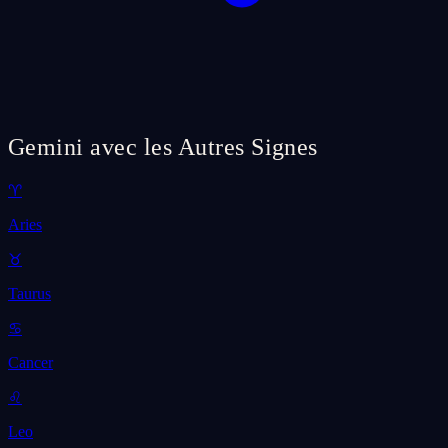
Gemini avec les Autres Signes
♈
Aries
♉
Taurus
♋
Cancer
♌
Leo