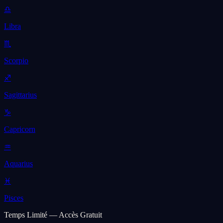
♎
Libra
♏
Scorpio
♐
Sagittarius
♑
Capricorn
♒
Aquarius
♓
Pisces
Temps Limité — Accès Gratuit