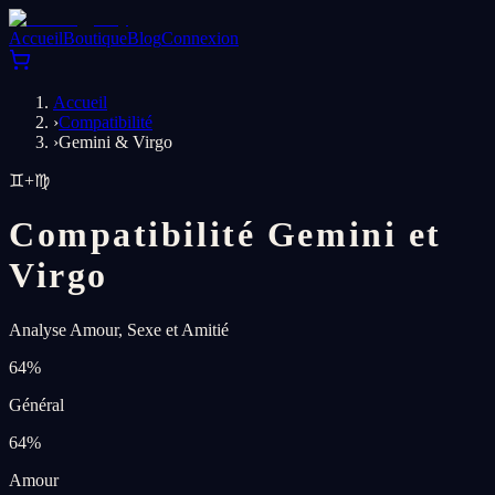
Accueil
Boutique
Blog
Connexion
Accueil
›
Compatibilité
›
Gemini & Virgo
♊
+
♍
Compatibilité Gemini et
Virgo
Analyse Amour, Sexe et Amitié
64
%
Général
64
%
Amour