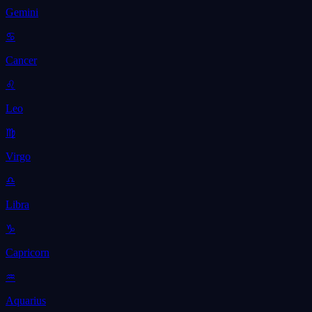
Gemini
♋
Cancer
♌
Leo
♍
Virgo
♎
Libra
♑
Capricorn
♒
Aquarius