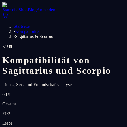
Startseite
Shop
Blog
Anmelden
Startseite
›
Kompatibilität
›
Sagittarius & Scorpio
♐
+
♏
Kompatibilität von
Sagittarius und Scorpio
Liebe-, Sex- und Freundschaftsanalyse
68
%
Gesamt
71
%
Liebe