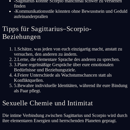
-
Sagittarius könnte Scorpio manchmal schwer zu verstehen
finden
-
Kommunikationsstile könnten ohne Bewusstsein und Geduld
aufeinanderprallen
Tipps für Sagittarius–Scorpio-
Beziehungen
1
.
Schätze, was jeden von euch einzigartig macht, anstatt zu
versuchen, den anderen zu ändern.
2
.
Lerne, die elementare Sprache des anderen zu sprechen.
3
.
Plane regelmäßige Gespräche über eure emotionalen
Bedürfnisse und Beziehungsziele.
4
.
Feiere Unterschiede als Wachstumschancen statt als
Konfliktquellen.
5
.
Bewahre individuelle Identitäten, während ihr eure Bindung
als Paar pflegt.
Sexuelle Chemie und Intimitat
Die intime Verbindung zwischen Sagittarius und Scorpio wird durch
ihre elementaren Energien und herrschenden Planeten gepragt.