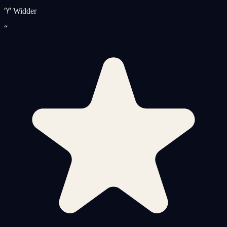
♈ Widder
“