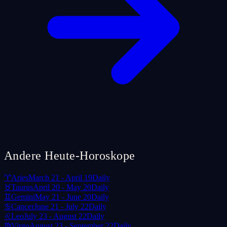
Andere Heute-Horoskope
♈
Aries
March 21 - April 19
Daily
♉
Taurus
April 20 - May 20
Daily
♊
Gemini
May 21 - June 20
Daily
♋
Cancer
June 21 - July 22
Daily
♌
Leo
July 23 - August 22
Daily
♍
Virgo
August 23 - September 22
Daily