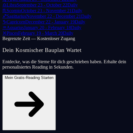
♎
Libra
September 23 - October 22
Daily
♏
Scorpio
October 23 - November 21
Daily
♐
Sagittarius
November 22 - December 21
Daily
♑
Capricorn
December 22 - January 19
Daily
♒
Aquarius
January 20 - February 18
Daily
♓
Pisces
February 19 - March 20
Daily
Begrenzte Zeit — Kostenloser Zugang
Dein Kosmischer Bauplan Wartet
Entdecke, was die Sterne für dich geschrieben haben. Erhalte dein
personalisiertes Reading in Sekunden.
Mein Gratis-Reading Starten