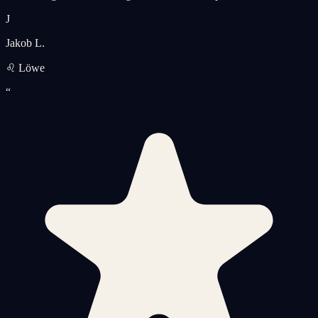
J
Jakob L.
♌ Löwe
“