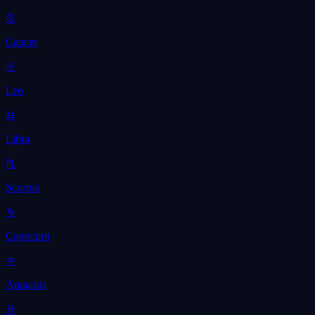
♋
Cancer
♌
Leo
♎
Libra
♏
Scorpio
♑
Capricorn
♒
Aquarius
♓