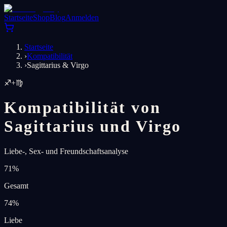
Startseite
Shop
Blog
Anmelden
Startseite
›
Kompatibilität
›
Sagittarius & Virgo
♐
+
♍
Kompatibilität von
Sagittarius und Virgo
Liebe-, Sex- und Freundschaftsanalyse
71
%
Gesamt
74
%
Liebe