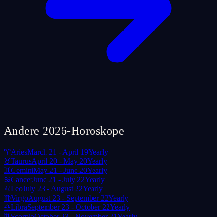
Andere 2026-Horoskope
♈
Aries
March 21 - April 19
Yearly
♉
Taurus
April 20 - May 20
Yearly
♊
Gemini
May 21 - June 20
Yearly
♋
Cancer
June 21 - July 22
Yearly
♌
Leo
July 23 - August 22
Yearly
♍
Virgo
August 23 - September 22
Yearly
♎
Libra
September 23 - October 22
Yearly
♏
Scorpio
October 23 - November 21
Yearly