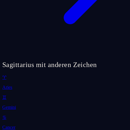
Sagittarius mit anderen Zeichen
♈
Aries
♊
Gemini
♋
Cancer