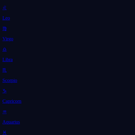
♌
Leo
♍
Virgo
♎
Libra
♏
Scorpio
♑
Capricorn
♒
Aquarius
♓