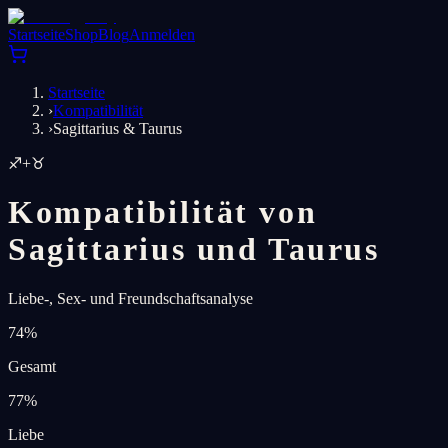
Startseite
Shop
Blog
Anmelden
Startseite
›
Kompatibilität
›
Sagittarius & Taurus
♐
+
♉
Kompatibilität von
Sagittarius und Taurus
Liebe-, Sex- und Freundschaftsanalyse
74
%
Gesamt
77
%
Liebe