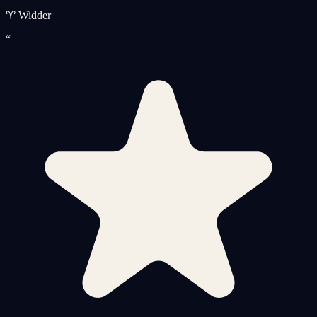
♈ Widder
“