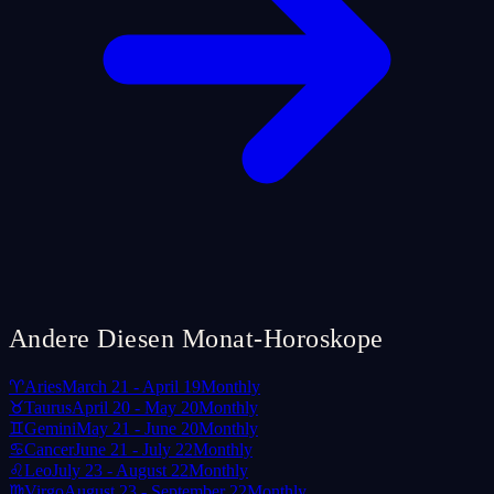
Andere Diesen Monat-Horoskope
♈
Aries
March 21 - April 19
Monthly
♉
Taurus
April 20 - May 20
Monthly
♊
Gemini
May 21 - June 20
Monthly
♋
Cancer
June 21 - July 22
Monthly
♌
Leo
July 23 - August 22
Monthly
♍
Virgo
August 23 - September 22
Monthly