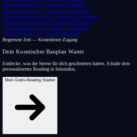
♎
Libra
September 23 - October 22
Monthly
♏
Scorpio
October 23 - November 21
Monthly
♐
Sagittarius
November 22 - December 21
Monthly
♑
Capricorn
December 22 - January 19
Monthly
♒
Aquarius
January 20 - February 18
Monthly
♓
Pisces
February 19 - March 20
Monthly
Begrenzte Zeit — Kostenloser Zugang
Dein Kosmischer Bauplan Wartet
Entdecke, was die Sterne für dich geschrieben haben. Erhalte dein
personalisiertes Reading in Sekunden.
Mein Gratis-Reading Starten