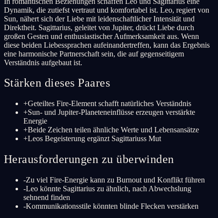
In romantischen Beziehungen schaffen Leo und Sagittarius eine
Dynamik, die zutiefst vertraut und komfortabel ist. Leo, regiert von
Sun, nähert sich der Liebe mit leidenschaftlicher Intensität und
Direktheit. Sagittarius, geleitet von Jupiter, drückt Liebe durch
großen Gesten und enthusiastischer Aufmerksamkeit aus. Wenn
diese beiden Liebessprachen aufeinandertreffen, kann das Ergebnis
eine harmonische Partnerschaft sein, die auf gegenseitigem
Verständnis aufgebaut ist.
Stärken dieses Paares
+
Geteiltes Fire-Element schafft natürliches Verständnis
+
Sun- und Jupiter-Planeteneinflüsse erzeugen verstärkte
Energie
+
Beide Zeichen teilen ähnliche Werte und Lebensansätze
+
Leos Begeisterung ergänzt Sagittariuss Mut
Herausforderungen zu überwinden
-
Zu viel Fire-Energie kann zu Burnout und Konflikt führen
-
Leo könnte Sagittarius zu ähnlich, nach Abwechslung
sehnend finden
-
Kommunikationsstile könnten blinde Flecken verstärken