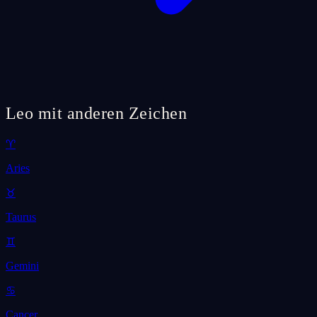
Leo mit anderen Zeichen
♈
Aries
♉
Taurus
♊
Gemini
♋
Cancer