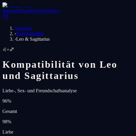
Startseite
Shop
Blog
Anmelden
Startseite
›
Kompatibilität
›
Leo & Sagittarius
♌
+
♐
Kompatibilität von Leo
und Sagittarius
Liebe-, Sex- und Freundschaftsanalyse
96
%
Gesamt
98
%
Liebe