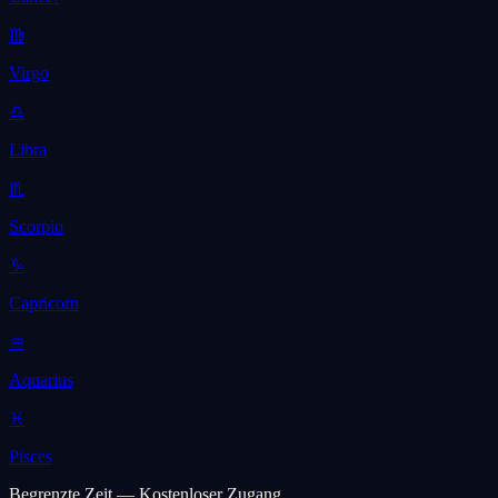
♍
Virgo
♎
Libra
♏
Scorpio
♑
Capricorn
♒
Aquarius
♓
Pisces
Begrenzte Zeit — Kostenloser Zugang