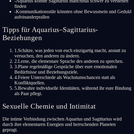
-
Aquarius könnte Sagittarius manchmal schwer zu verstehen
finden
-
Kommunikationsstile könnten ohne Bewusstsein und Geduld
aufeinanderprallen
Tipps für Aquarius–Sagittarius-
Beziehungen
1
.
Schätze, was jeden von euch einzigartig macht, anstatt zu
versuchen, den anderen zu ändern.
2
.
Lerne, die elementare Sprache des anderen zu sprechen.
3
.
Plane regelmäßige Gespräche über eure emotionalen
Bedürfnisse und Beziehungsziele.
4
.
Feiere Unterschiede als Wachstumschancen statt als
Konfliktquellen.
5
.
Bewahre individuelle Identitäten, während ihr eure Bindung
als Paar pflegt.
Sexuelle Chemie und Intimitat
Die intime Verbindung zwischen Aquarius und Sagittarius wird
durch ihre elementaren Energien und herrschenden Planeten
gepragt.