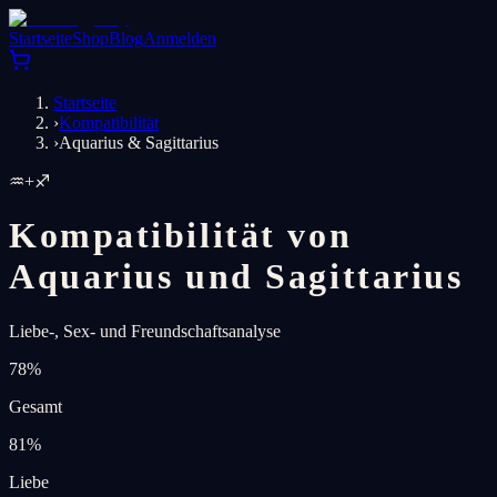
Startseite
Shop
Blog
Anmelden
Startseite
›
Kompatibilität
›
Aquarius & Sagittarius
♒
+
♐
Kompatibilität von
Aquarius und Sagittarius
Liebe-, Sex- und Freundschaftsanalyse
78
%
Gesamt
81
%
Liebe