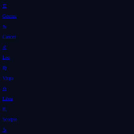
♊
Gemini
♋
Cancer
♌
Leo
♍
Virgo
♎
Libra
♏
Scorpio
♑