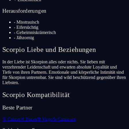
Herausforderungen
-
Misstrauisch
-
Eifersüchtig
-
Geheimniskrämerisch
-
Jähzornig
Scorpio
Liebe und Beziehungen
In der Liebe ist Skorpion alles oder nichts. Sie lieben mit
verzehrender Leidenschaft und erwarten absolute Loyalität und
Tiefe von ihren Partnern. Emotionale und körperliche Intimität sind
für Skorpion untrennbar. Sie sind wild beschützend gegenüber ihren
Liebsten.
Scorpio
Kompatibilität
Beste Partner
♋
Cancer
♓
Pisces
♍
Virgo
♑
Capricorn