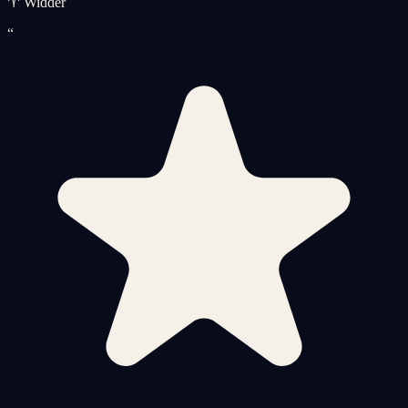
♈ Widder
“