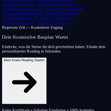
♏
Scorpio
October 23 - November 21
Tomorrow
♐
Sagittarius
November 22 - December 21
Tomorrow
♑
Capricorn
December 22 - January 19
Tomorrow
♒
Aquarius
January 20 - February 18
Tomorrow
♓
Pisces
February 19 - March 20
Tomorrow
Begrenzte Zeit — Kostenloser Zugang
Dein Kosmischer Bauplan Wartet
Entdecke, was die Sterne für dich geschrieben haben. Erhalte dein
personalisiertes Reading in Sekunden.
Mein Gratis-Reading Starten
Keine Kreditkarte • Sofortige Ergebnisse • 100% kostenlos