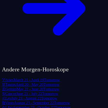
Andere Morgen-Horoskope
♈
Aries
March 21 - April 19
Tomorrow
♉
Taurus
April 20 - May 20
Tomorrow
♊
Gemini
May 21 - June 20
Tomorrow
♋
Cancer
June 21 - July 22
Tomorrow
♌
Leo
July 23 - August 22
Tomorrow
♍
Virgo
August 23 - September 22
Tomorrow
♎
Libra
September 23 - October 22
Tomorrow