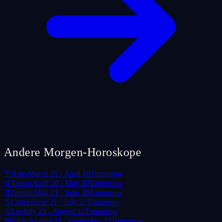
Andere Morgen-Horoskope
♈
Aries
March 21 - April 19
Tomorrow
♉
Taurus
April 20 - May 20
Tomorrow
♊
Gemini
May 21 - June 20
Tomorrow
♋
Cancer
June 21 - July 22
Tomorrow
♌
Leo
July 23 - August 22
Tomorrow
♍
Virgo
August 23 - September 22
Tomorrow