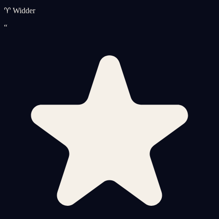
♈ Widder
“