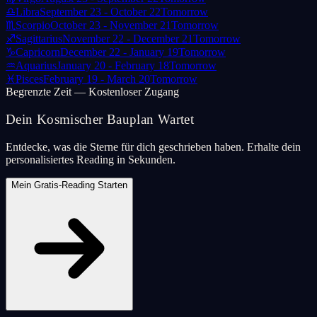
♎
Libra
September 23 - October 22
Tomorrow
♏
Scorpio
October 23 - November 21
Tomorrow
♐
Sagittarius
November 22 - December 21
Tomorrow
♑
Capricorn
December 22 - January 19
Tomorrow
♒
Aquarius
January 20 - February 18
Tomorrow
♓
Pisces
February 19 - March 20
Tomorrow
Begrenzte Zeit — Kostenloser Zugang
Dein Kosmischer Bauplan Wartet
Entdecke, was die Sterne für dich geschrieben haben. Erhalte dein
personalisiertes Reading in Sekunden.
Mein Gratis-Reading Starten