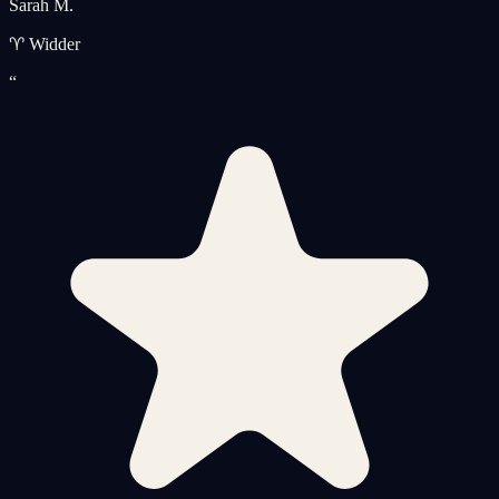
Sarah M.
♈ Widder
“