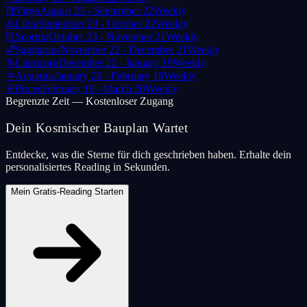
♍
Virgo
August 23 - September 22
Weekly
♎
Libra
September 23 - October 22
Weekly
♏
Scorpio
October 23 - November 21
Weekly
♐
Sagittarius
November 22 - December 21
Weekly
♑
Capricorn
December 22 - January 19
Weekly
♒
Aquarius
January 20 - February 18
Weekly
♓
Pisces
February 19 - March 20
Weekly
Begrenzte Zeit — Kostenloser Zugang
Dein Kosmischer Bauplan Wartet
Entdecke, was die Sterne für dich geschrieben haben. Erhalte dein
personalisiertes Reading in Sekunden.
Mein Gratis-Reading Starten