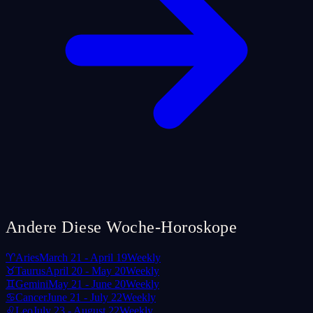
Andere Diese Woche-Horoskope
♈
Aries
March 21 - April 19
Weekly
♉
Taurus
April 20 - May 20
Weekly
♊
Gemini
May 21 - June 20
Weekly
♋
Cancer
June 21 - July 22
Weekly
♌
Leo
July 23 - August 22
Weekly