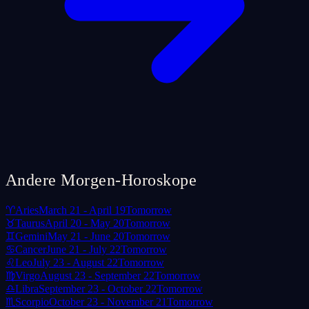
Andere Morgen-Horoskope
♈
Aries
March 21 - April 19
Tomorrow
♉
Taurus
April 20 - May 20
Tomorrow
♊
Gemini
May 21 - June 20
Tomorrow
♋
Cancer
June 21 - July 22
Tomorrow
♌
Leo
July 23 - August 22
Tomorrow
♍
Virgo
August 23 - September 22
Tomorrow
♎
Libra
September 23 - October 22
Tomorrow
♏
Scorpio
October 23 - November 21
Tomorrow