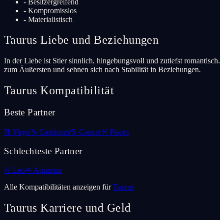
-
Besitzergreifend
-
Kompromisslos
-
Materialistisch
Taurus
Liebe und Beziehungen
In der Liebe ist Stier sinnlich, hingebungsvoll und zutiefst romanti
zum Äußersten und sehnen sich nach Stabilität in Beziehungen.
Taurus
Kompatibilität
Beste Partner
♍
Virgo
♑
Capricorn
♋
Cancer
♓
Pisces
Schlechteste Partner
♌
Leo
♒
Aquarius
Alle Kompatibilitäten anzeigen für
Taurus
Taurus
Karriere und Geld