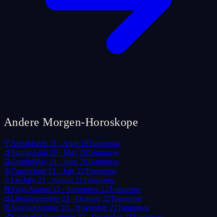
Andere Morgen-Horoskope
♈
Aries
March 21 - April 19
Tomorrow
♉
Taurus
April 20 - May 20
Tomorrow
♊
Gemini
May 21 - June 20
Tomorrow
♋
Cancer
June 21 - July 22
Tomorrow
♌
Leo
July 23 - August 22
Tomorrow
♍
Virgo
August 23 - September 22
Tomorrow
♎
Libra
September 23 - October 22
Tomorrow
♏
Scorpio
October 23 - November 21
Tomorrow
♐
Sagittarius
November 22 - December 21
Tomorrow