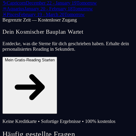
♑
Capricorn
December 22 - January 19
Tomorrow
♒
Aquarius
January 20 - February 18
Tomorrow
♓
Pisces
February 19 - March 20
Tomorrow
Begrenzte Zeit — Kostenloser Zugang
Dein Kosmischer Bauplan Wartet
Entdecke, was die Sterne für dich geschrieben haben. Erhalte dein
personalisiertes Reading in Sekunden.
Mein Gratis-Reading Starten
Keine Kreditkarte • Sofortige Ergebnisse • 100% kostenlos
Häufig gestellte Fragen