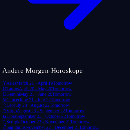
Andere Morgen-Horoskope
♈
Aries
March 21 - April 19
Tomorrow
♉
Taurus
April 20 - May 20
Tomorrow
♊
Gemini
May 21 - June 20
Tomorrow
♋
Cancer
June 21 - July 22
Tomorrow
♌
Leo
July 23 - August 22
Tomorrow
♍
Virgo
August 23 - September 22
Tomorrow
♎
Libra
September 23 - October 22
Tomorrow
♏
Scorpio
October 23 - November 21
Tomorrow
♐
Sagittarius
November 22 - December 21
Tomorrow