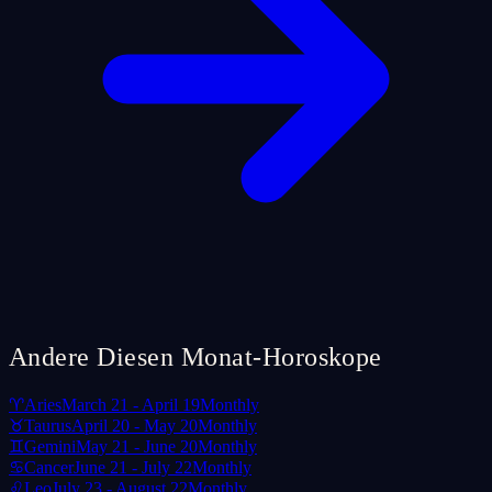
Andere Diesen Monat-Horoskope
♈
Aries
March 21 - April 19
Monthly
♉
Taurus
April 20 - May 20
Monthly
♊
Gemini
May 21 - June 20
Monthly
♋
Cancer
June 21 - July 22
Monthly
♌
Leo
July 23 - August 22
Monthly