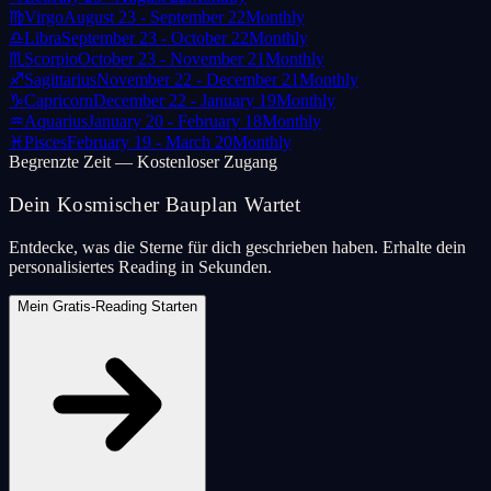
♍
Virgo
August 23 - September 22
Monthly
♎
Libra
September 23 - October 22
Monthly
♏
Scorpio
October 23 - November 21
Monthly
♐
Sagittarius
November 22 - December 21
Monthly
♑
Capricorn
December 22 - January 19
Monthly
♒
Aquarius
January 20 - February 18
Monthly
♓
Pisces
February 19 - March 20
Monthly
Begrenzte Zeit — Kostenloser Zugang
Dein Kosmischer Bauplan Wartet
Entdecke, was die Sterne für dich geschrieben haben. Erhalte dein
personalisiertes Reading in Sekunden.
Mein Gratis-Reading Starten