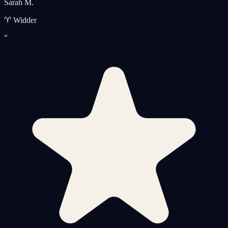
Sarah M.
♈ Widder
“