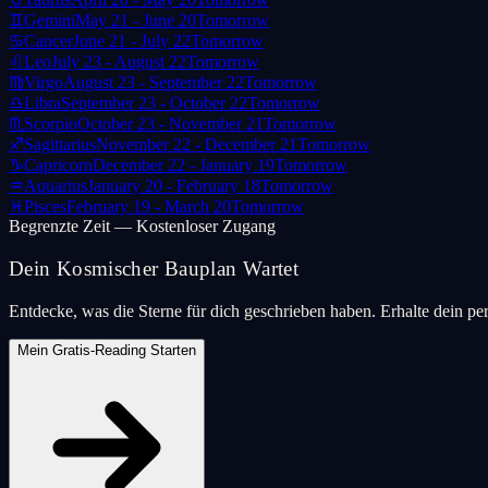
♊
Gemini
May 21 - June 20
Tomorrow
♋
Cancer
June 21 - July 22
Tomorrow
♌
Leo
July 23 - August 22
Tomorrow
♍
Virgo
August 23 - September 22
Tomorrow
♎
Libra
September 23 - October 22
Tomorrow
♏
Scorpio
October 23 - November 21
Tomorrow
♐
Sagittarius
November 22 - December 21
Tomorrow
♑
Capricorn
December 22 - January 19
Tomorrow
♒
Aquarius
January 20 - February 18
Tomorrow
♓
Pisces
February 19 - March 20
Tomorrow
Begrenzte Zeit — Kostenloser Zugang
Dein Kosmischer Bauplan Wartet
Entdecke, was die Sterne für dich geschrieben haben. Erhalte dein pe
Mein Gratis-Reading Starten