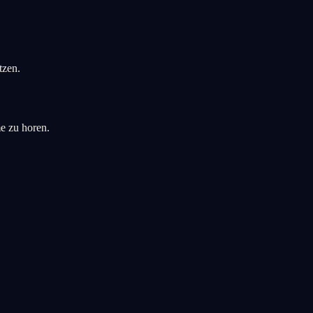
tzen.
me zu horen.