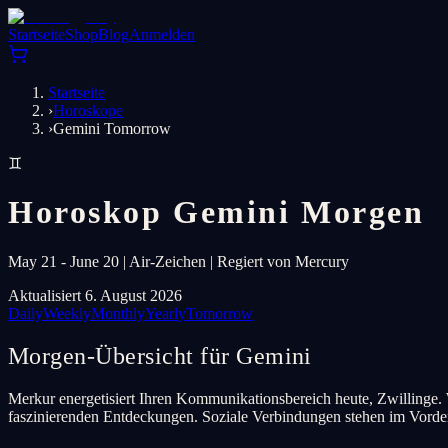
Startseite
Shop
Blog
Anmelden
Startseite
›
Horoskope
›
Gemini Tomorrow
♊
Horoskop Gemini Morgen
May 21 - June 20 | Air-Zeichen | Regiert von Mercury
Aktualisiert 6. August 2026
Daily
Weekly
Monthly
Yearly
Tomorrow
Morgen-Übersicht für Gemini
Merkur energetisiert Ihren Kommunikationsbereich heute, Zwillinge. W
faszinierenden Entdeckungen. Soziale Verbindungen stehen im Vord