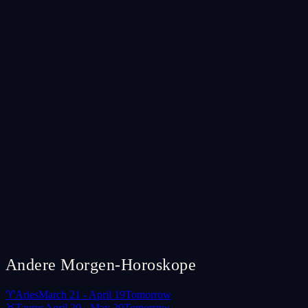
Andere Morgen-Horoskope
♈
Aries
March 21 - April 19
Tomorrow
♉
Taurus
April 20 - May 20
Tomorrow