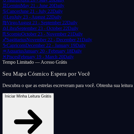
♊
Gemini
May 21 - June 20
Daily
♋
Cancer
June 21 - July 22
Daily
♌
Leo
July 23 - August 22
Daily
♍
Virgo
August 23 - September 22
Daily
♎
Libra
September 23 - October 22
Daily
♏
Scorpio
October 23 - November 21
Daily
♐
Sagittarius
November 22 - December 21
Daily
♑
Capricorn
December 22 - January 19
Daily
♒
Aquarius
January 20 - February 18
Daily
♓
Pisces
February 19 - March 20
Daily
Tempo Limitado — Acesso Grátis
Seu Mapa Cósmico Espera por Você
Descubra o que as estrelas escreveram para você. Obtenha sua leitur
Iniciar Minha Leitura Grátis