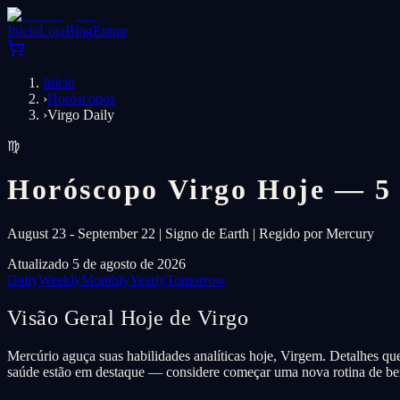
Início
Loja
Blog
Entrar
Início
›
Horóscopos
›
Virgo Daily
♍
Horóscopo Virgo Hoje — 5 
August 23 - September 22 | Signo de Earth | Regido por Mercury
Atualizado 5 de agosto de 2026
Daily
Weekly
Monthly
Yearly
Tomorrow
Visão Geral Hoje de Virgo
Mercúrio aguça suas habilidades analíticas hoje, Virgem. Detalhes que
saúde estão em destaque — considere começar uma nova rotina de be