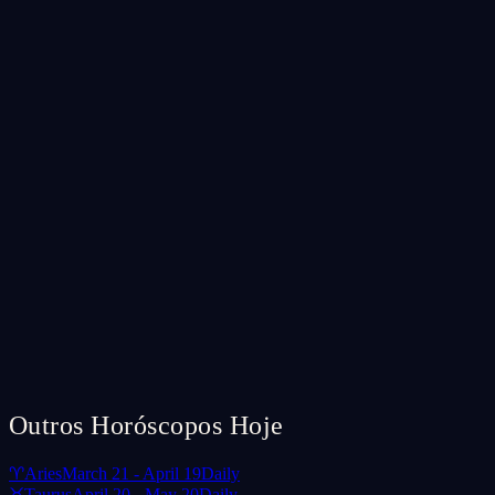
Outros Horóscopos Hoje
♈
Aries
March 21 - April 19
Daily
♉
Taurus
April 20 - May 20
Daily