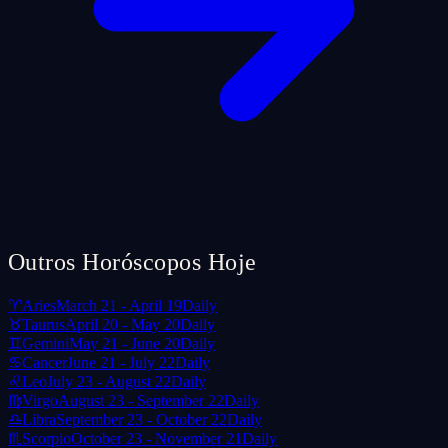
Outros Horóscopos Hoje
♈
Aries
March 21 - April 19
Daily
♉
Taurus
April 20 - May 20
Daily
♊
Gemini
May 21 - June 20
Daily
♋
Cancer
June 21 - July 22
Daily
♌
Leo
July 23 - August 22
Daily
♍
Virgo
August 23 - September 22
Daily
♎
Libra
September 23 - October 22
Daily
♏
Scorpio
October 23 - November 21
Daily