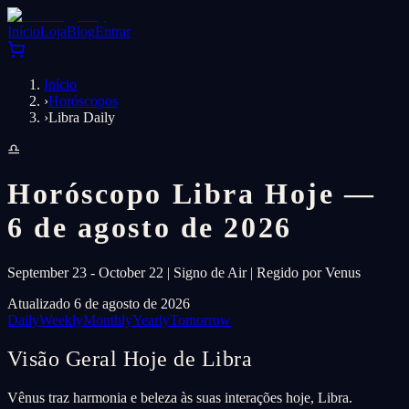
Início
Loja
Blog
Entrar
Início
›
Horóscopos
›
Libra Daily
♎
Horóscopo Libra Hoje —
6 de agosto de 2026
September 23 - October 22 | Signo de Air | Regido por Venus
Atualizado 6 de agosto de 2026
Daily
Weekly
Monthly
Yearly
Tomorrow
Visão Geral Hoje de Libra
Vênus traz harmonia e beleza às suas interações hoje, Libra.