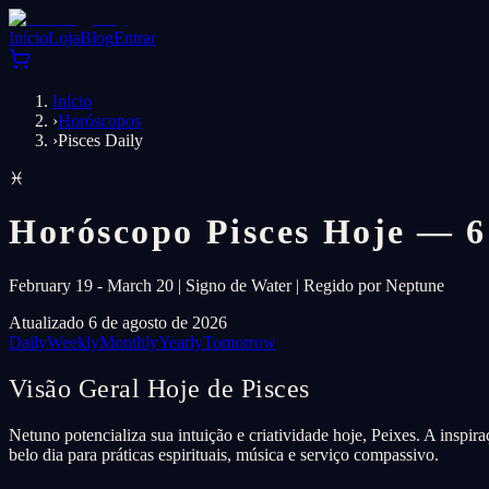
Início
Loja
Blog
Entrar
Início
›
Horóscopos
›
Pisces Daily
♓
Horóscopo Pisces Hoje — 6
February 19 - March 20 | Signo de Water | Regido por Neptune
Atualizado 6 de agosto de 2026
Daily
Weekly
Monthly
Yearly
Tomorrow
Visão Geral Hoje de Pisces
Netuno potencializa sua intuição e criatividade hoje, Peixes. A inspir
belo dia para práticas espirituais, música e serviço compassivo.