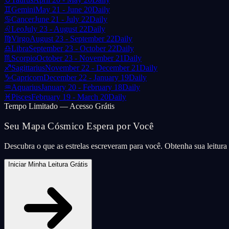
♊
Gemini
May 21 - June 20
Daily
♋
Cancer
June 21 - July 22
Daily
♌
Leo
July 23 - August 22
Daily
♍
Virgo
August 23 - September 22
Daily
♎
Libra
September 23 - October 22
Daily
♏
Scorpio
October 23 - November 21
Daily
♐
Sagittarius
November 22 - December 21
Daily
♑
Capricorn
December 22 - January 19
Daily
♒
Aquarius
January 20 - February 18
Daily
♓
Pisces
February 19 - March 20
Daily
Tempo Limitado — Acesso Grátis
Seu Mapa Cósmico Espera por Você
Descubra o que as estrelas escreveram para você. Obtenha sua leitur
Iniciar Minha Leitura Grátis