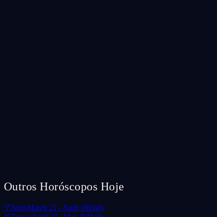
Outros Horóscopos Hoje
♈
Aries
March 21 - April 19
Daily
♉
Taurus
April 20 - May 20
Daily