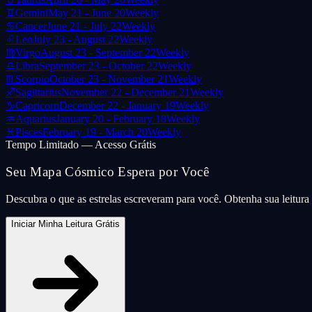
♊
Gemini
May 21 - June 20
Weekly
♋
Cancer
June 21 - July 22
Weekly
♌
Leo
July 23 - August 22
Weekly
♍
Virgo
August 23 - September 22
Weekly
♎
Libra
September 23 - October 22
Weekly
♏
Scorpio
October 23 - November 21
Weekly
♐
Sagittarius
November 22 - December 21
Weekly
♑
Capricorn
December 22 - January 19
Weekly
♒
Aquarius
January 20 - February 18
Weekly
♓
Pisces
February 19 - March 20
Weekly
Tempo Limitado — Acesso Grátis
Seu Mapa Cósmico Espera por Você
Descubra o que as estrelas escreveram para você. Obtenha sua leitur
Iniciar Minha Leitura Grátis