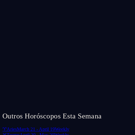
Outros Horóscopos Esta Semana
♈
Aries
March 21 - April 19
Weekly
♉
Taurus
April 20 - May 20
Weekly