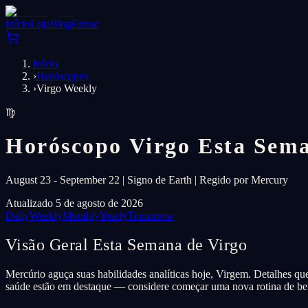
Início
Loja
Blog
Entrar
Início
›
Horóscopos
›
Virgo Weekly
♍
Horóscopo Virgo Esta Sem
August 23 - September 22 | Signo de Earth | Regido por Mercury
Atualizado 5 de agosto de 2026
Daily
Weekly
Monthly
Yearly
Tomorrow
Visão Geral Esta Semana de Virgo
Mercúrio aguça suas habilidades analíticas hoje, Virgem. Detalhes que
saúde estão em destaque — considere começar uma nova rotina de be