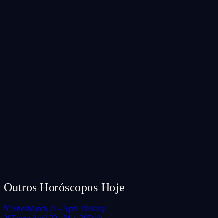
Outros Horóscopos Hoje
♈
Aries
March 21 - April 19
Daily
♉
Taurus
April 20 - May 20
Daily