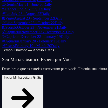
♊
Gemini
May 21 - June 20
Daily
♋
Cancer
June 21 - July 22
Daily
♌
Leo
July 23 - August 22
Daily
♍
Virgo
August 23 - September 22
Daily
♎
Libra
September 23 - October 22
Daily
♏
Scorpio
October 23 - November 21
Daily
♐
Sagittarius
November 22 - December 21
Daily
♑
Capricorn
December 22 - January 19
Daily
♒
Aquarius
January 20 - February 18
Daily
♓
Pisces
February 19 - March 20
Daily
Tempo Limitado — Acesso Grátis
Seu Mapa Cósmico Espera por Você
Descubra o que as estrelas escreveram para você. Obtenha sua leitur
Iniciar Minha Leitura Grátis