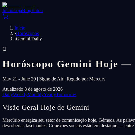
Início
Loja
Blog
Entrar
Início
›
Horóscopos
›
Gemini Daily
♊
Horóscopo Gemini Hoje — 8
May 21 - June 20 | Signo de Air | Regido por Mercury
Atualizado 8 de agosto de 2026
Daily
Weekly
Monthly
Yearly
Tomorrow
Visão Geral Hoje de Gemini
Mercúrio energiza seu setor de comunicação hoje, Gêmeos. As palavras 
descobertas fascinantes. Conexões sociais estão em destaque — entre