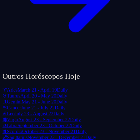
Outros Horóscopos Hoje
♈
Aries
March 21 - April 19
Daily
♉
Taurus
April 20 - May 20
Daily
♊
Gemini
May 21 - June 20
Daily
♋
Cancer
June 21 - July 22
Daily
♌
Leo
July 23 - August 22
Daily
♍
Virgo
August 23 - September 22
Daily
♎
Libra
September 23 - October 22
Daily
♏
Scorpio
October 23 - November 21
Daily
♐
Sagittarius
November 22 - December 21
Daily