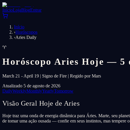
Início
Loja
Blog
Entrar
Início
›
Horóscopos
›
Aries Daily
♈
Horóscopo Aries Hoje — 5 
March 21 - April 19 | Signo de Fire | Regido por Mars
Atualizado 5 de agosto de 2026
Daily
Weekly
Monthly
Yearly
Tomorrow
Visão Geral Hoje de Aries
Hoje traz uma onda de energia dinâmica para Áries. Marte, seu planet
de tomar uma ação ousada — confie em seus instintos, mas tempere o i