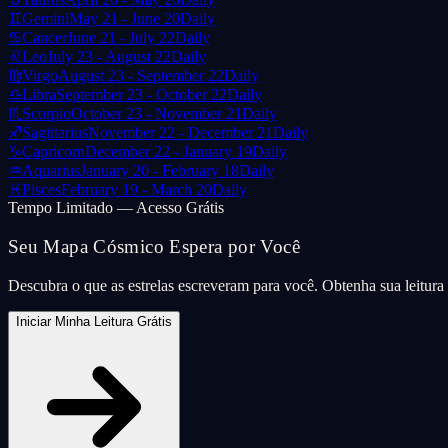
♊
Gemini
May 21 - June 20
Daily
♋
Cancer
June 21 - July 22
Daily
♌
Leo
July 23 - August 22
Daily
♍
Virgo
August 23 - September 22
Daily
♎
Libra
September 23 - October 22
Daily
♏
Scorpio
October 23 - November 21
Daily
♐
Sagittarius
November 22 - December 21
Daily
♑
Capricorn
December 22 - January 19
Daily
♒
Aquarius
January 20 - February 18
Daily
♓
Pisces
February 19 - March 20
Daily
Tempo Limitado — Acesso Grátis
Seu Mapa Cósmico Espera por Você
Descubra o que as estrelas escreveram para você. Obtenha sua leitur
Iniciar Minha Leitura Grátis