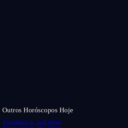
Outros Horóscopos Hoje
♈
Aries
March 21 - April 19
Daily
♉
Taurus
April 20 - May 20
Daily