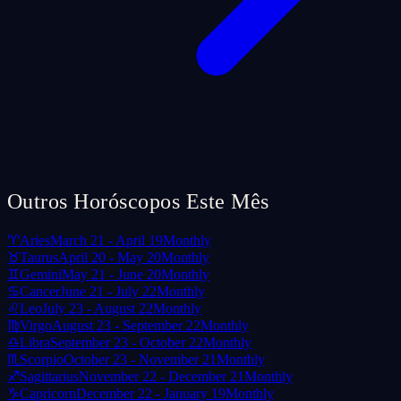
Outros Horóscopos Este Mês
♈
Aries
March 21 - April 19
Monthly
♉
Taurus
April 20 - May 20
Monthly
♊
Gemini
May 21 - June 20
Monthly
♋
Cancer
June 21 - July 22
Monthly
♌
Leo
July 23 - August 22
Monthly
♍
Virgo
August 23 - September 22
Monthly
♎
Libra
September 23 - October 22
Monthly
♏
Scorpio
October 23 - November 21
Monthly
♐
Sagittarius
November 22 - December 21
Monthly
♑
Capricorn
December 22 - January 19
Monthly