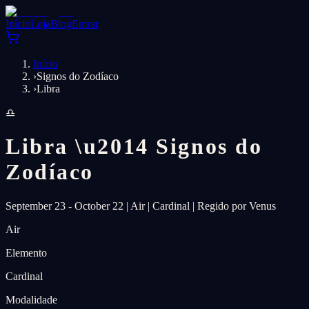
Início
Loja
Blog
Entrar
Início
›
Signos do Zodíaco
›
Libra
♎
Libra
\u2014
Signos do
Zodíaco
September 23 - October 22
|
Air
|
Cardinal
|
Regido por Venus
Air
Elemento
Cardinal
Modalidade